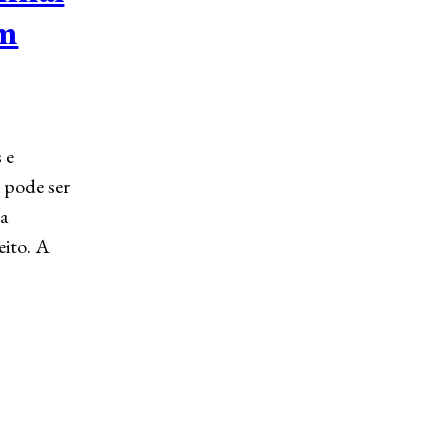
em
 e
 pode ser
ra
eito. A