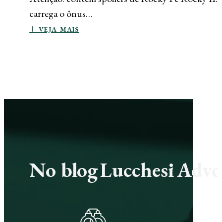
carrega o ônus…
+ veja mais
No blog Lucchesi Advoc