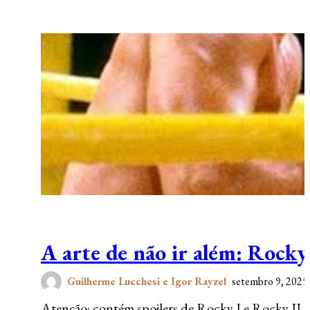
A arte de não ir além: Rocky
Guilherme Lucchesi e Igor Rayzel
setembro 9, 2025
Atenção: contém spoilers de Rocky I e Rocky II. N