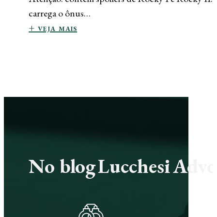
carrega o ônus…
+ veja mais
No blog Lucchesi Advoc