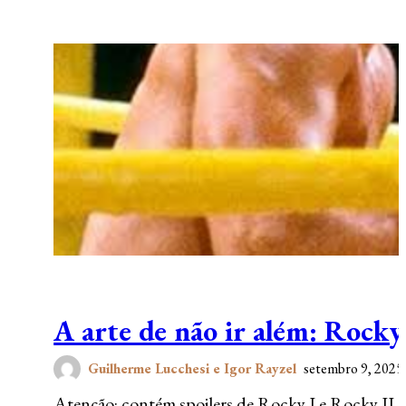
A arte de não ir além: Rocky
Guilherme Lucchesi e Igor Rayzel
setembro 9, 2025
Atenção: contém spoilers de Rocky I e Rocky II. N