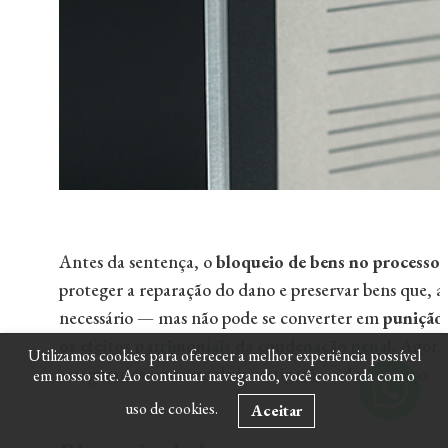
Antes da sentença, o
bloqueio de bens no processo 
proteger a reparação do dano e preservar bens que, a
necessário — mas não pode se converter em
punição
os
efeitos patrimoniais da condenação penal
.
Agora 
Utilizamos cookies para oferecer a melhor experiência possível
assegurados no curso da investigação e do processo.
em nosso site. Ao continuar navegando, você concorda com o
uso de cookies.
Aceitar