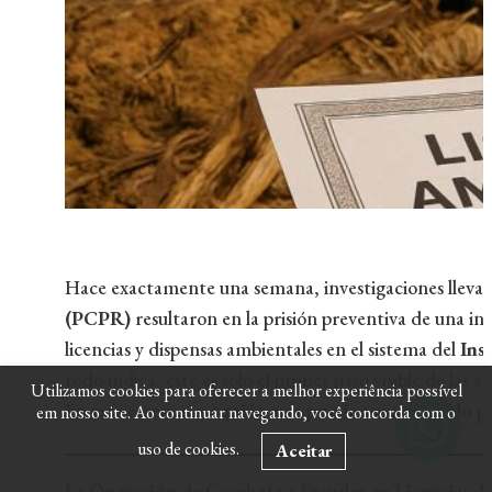
Hace exactamente una semana, investigaciones llevad
(PCPR)
resultaron en la prisión preventiva de una in
licencias y dispensas ambientales en el sistema del
Ins
todo indica, este es solo el primer paso visible de las a
Utilizamos cookies para oferecer a melhor experiência possível
En este escenario:
¿quién más puede ser alcanzado po
em nosso site. Ao continuar navegando, você concorda com o
uso de cookies.
Aceitar
La Operación de Combate a Fraudes en Licencias A