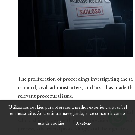
The proliferation of proceedings investigating the s
criminal, civil, administrative, and tax—has made the
relevant procedural issue.
Utilizamos cookies para oferecer a melhor experiência possível
When evidence produced in one proceeding is transfer
em nosso site. Ao continuar navegando, você concorda com o
scholarship answers with greater precision than the ca
uso de cookies.
Aceitar
process, adversarial proceedings, and the right to a 