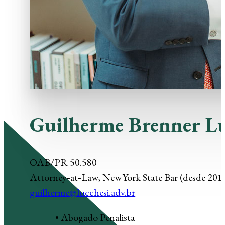
Guilherme Brenner Lu
OAB/PR 50.580
Attorney‑at‑Law, New York State Bar (desde 201
guilherme@lucchesi.adv.br
• Abogado Penalista