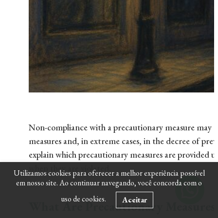
Non-compliance with a precautionary measure may res
measures and, in extreme cases, in the decree of preve
explain which precautionary measures are provided un
when they are violated.
Utilizamos cookies para oferecer a melhor experiência possível
em nosso site. Ao continuar navegando, você concorda com o
uso de cookies.
Aceitar
What Are Precautionary Measures