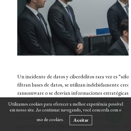
Un incidente de datos y ciberdelitos rara vez es “só
filtran bases de datos, se utilizan indebidamente cre
ransomware o se desvían informaciones estratégicas, 
asunto de seguridad de la información y pasa a ocupar
Utilizamos cookies para oferecer a melhor experiência possível
regulatoria y, con frecuencia, penal. La empresa nece
em nosso site. Ao continuar navegando, você concorda com o
operativo, comunicar el incidente a las autoridades de 
uso de cookies.
Aceitar
preservar pruebas digitales para futuras pericias y cuid