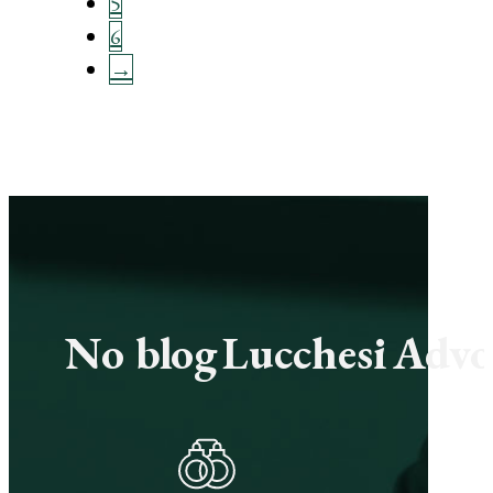
5
6
→
No blog Lucchesi Advoc