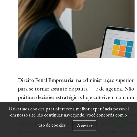
Direito Penal Empresarial na administração superior 
para se tornar assunto de pauta — e de agenda. Não 
prática: decisões estratégicas hoje convivem com um
administrativização do Direito Penal e com pressões 
Utilizamos cookies para oferecer a melhor experiência possível
entre erro de governo corporativo e responsabilização
em nosso site. Ao continuar navegando, você concorda com o
falava apenas em compliance, fala-se agora em govern
uso de cookies.
Aceitar
prevenir, detectar e responder a riscos penais que at