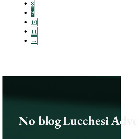
8
9
10
11
→
No blog Lucchesi Advoc