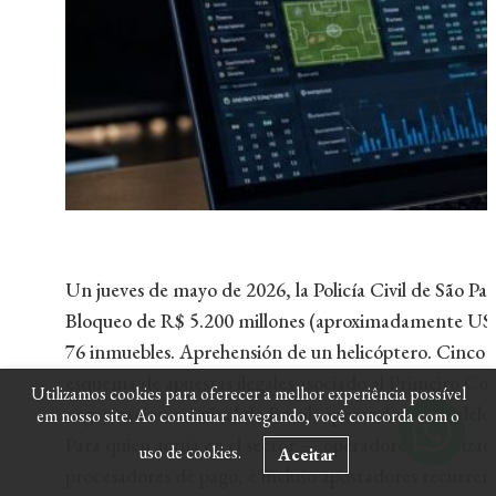
Un jueves de mayo de 2026, la Policía Civil de São Pau
Bloqueo de R$ 5.200 millones (aproximadamente USD 
76 inmuebles. Aprehensión de un helicóptero. Cinco pr
esquema de apuestas ilegales asociado al Primeiro C
Utilizamos cookies para oferecer a melhor experiência possível
organización criminal de Brasil, operando en paralelo
em nosso site. Ao continuar navegando, você concorda com o
Para quien actúa en el sector — operadores autorizado
uso de cookies.
Aceitar
procesadores de pago, e incluso apostadores recurren