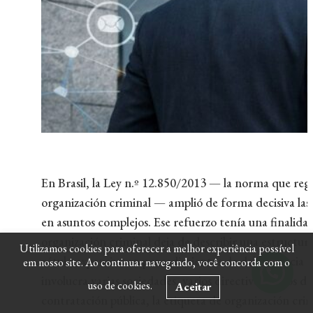
En Brasil, la Ley n.º 12.850/2013 — la norma que regul
organización criminal — amplió de forma decisiva las
en asuntos complejos. Ese refuerzo tenía una finalida
organización criminal deja de describir una estructura
Utilizamos cookies para oferecer a melhor experiência possível
rótulo expansivo en procedimientos de delincuencia 
em nosso site. Ao continuar navegando, você concorda com o
involucra varias sociedades, varios directivos, flujos 
uso de cookies.
Aceitar
contratación pública, la etiqueta de organización cri