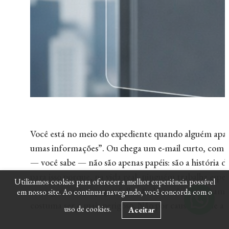
Você está no meio do expediente quando alguém apare
umas informações”. Ou chega um e-mail curto, com 
— você sabe — não são apenas papéis: são a história 
para isso porque, na vida real, ninguém trabalha esper
Utilizamos cookies para oferecer a melhor experiência possível
entregar serviço, pagar folha, fechar mês. E é justam
em nosso site. Ao continuar navegando, você concorda com o
costuma ser o mais perigoso. Não por causa do que a e
uso de cookies.
Aceitar