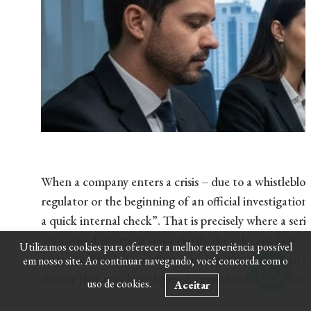
When a company enters a crisis – due to a whistleblowe
regulator or the beginning of an official investigation
a quick internal check”. That is precisely where a seri
improvised efforts: it must clarify the relevant facts
Utilizamos cookies para oferecer a melhor experiência possível
strategic decisions, without turning interviews into 
em nosso site. Ao continuar navegando, você concorda com o
dossier that may later be used against individuals and
uso de cookies.
Aceitar