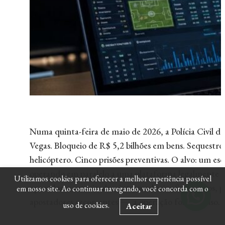
Numa quinta-feira de maio de 2026, a Polícia Civil d
Vegas. Bloqueio de R$ 5,2 bilhões em bens. Sequestr
helicóptero. Cinco prisões preventivas. O alvo: um es
operando em paralelo a uma plataforma legalmente r
Utilizamos cookies para oferecer a melhor experiência possível
operadores autorizados, intermediários financeiros, 
em nosso site. Ao continuar navegando, você concorda com o
apostadores recorrentes —, a operação foi um aviso. 
uso de cookies.
Aceitar